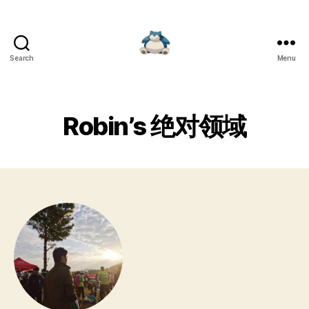
Search
Menu
Robin's
绝
对
领
Robin’s 绝对领域
域