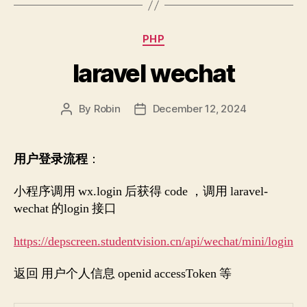
Categories
PHP
laravel wechat
By
Robin
December 12, 2024
Post
Post
author
date
用户登录流程
：
小程序调用 wx.login 后获得 code ，调用 laravel-
wechat 的login 接口
https://depscreen.studentvision.cn/api/wechat/mini/login
返回 用户个人信息 openid accessToken 等