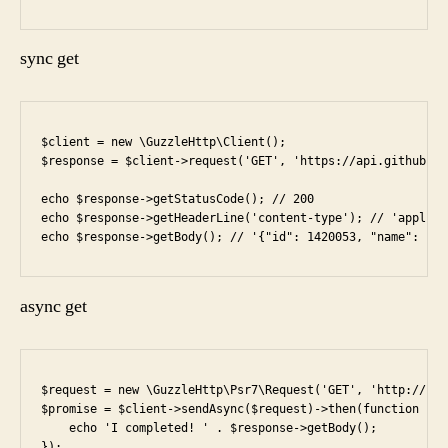
sync get
$client = new \GuzzleHttp\Client();

$response = $client->request('GET', 'https://api.github.co
echo $response->getStatusCode(); // 200

echo $response->getHeaderLine('content-type'); // 'applica
async get
$request = new \GuzzleHttp\Psr7\Request('GET', 'http://htt
$promise = $client->sendAsync($request)->then(function ($r
    echo 'I completed! ' . $response->getBody();

});
