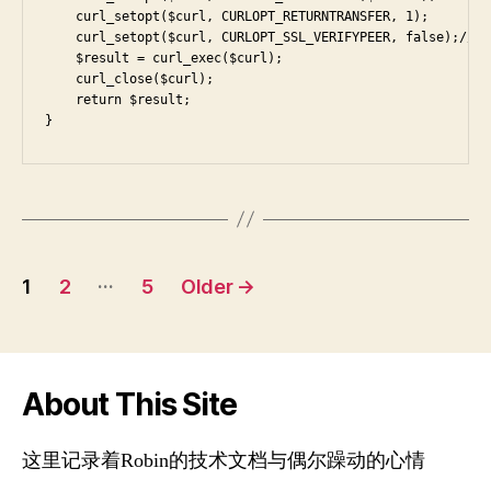
    curl_setopt($curl, CURLOPT_RETURNTRANSFER, 1);

    curl_setopt($curl, CURLOPT_SSL_VERIFYPEER, false);/
    $result = curl_exec($curl);

    curl_close($curl);

    return $result;

}
Posts
…
1
2
5
Older
→
navigation
About This Site
这里记录着Robin的技术文档与偶尔躁动的心情