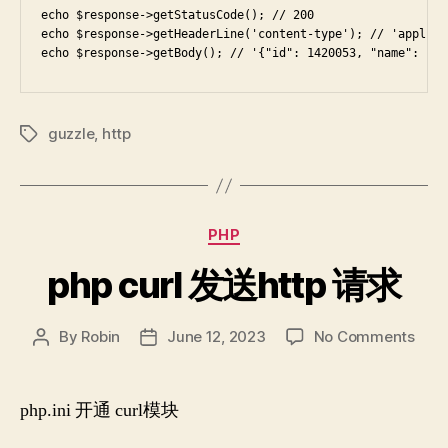
echo $response->getStatusCode(); // 200

echo $response->getHeaderLine('content-type'); // 'applica
echo $response->getBody(); // '{"id": 1420053, "name": "gu
guzzle
,
http
Tags
Categories
PHP
php curl 发送http 请求
on
By
Robin
June 12, 2023
No Comments
Post
Post
php
author
date
curl
发
php.ini 开通 curl模块
送
http