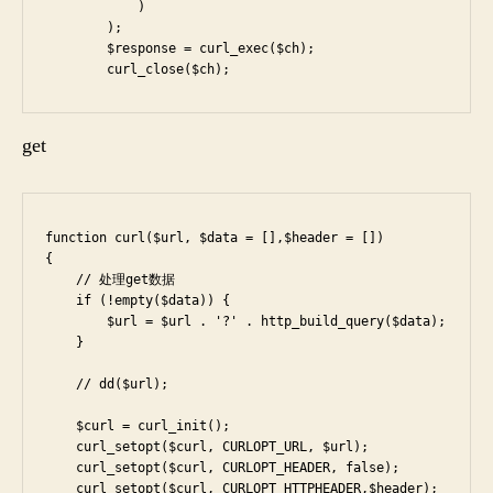
            )

        );

        $response = curl_exec($ch);

        curl_close($ch);
get
function curl($url, $data = [],$header = [])

{

    // 处理get数据

    if (!empty($data)) {

        $url = $url . '?' . http_build_query($data);

    }

    // dd($url);

    $curl = curl_init();

    curl_setopt($curl, CURLOPT_URL, $url);

    curl_setopt($curl, CURLOPT_HEADER, false);

    curl_setopt($curl, CURLOPT_HTTPHEADER,$header);
