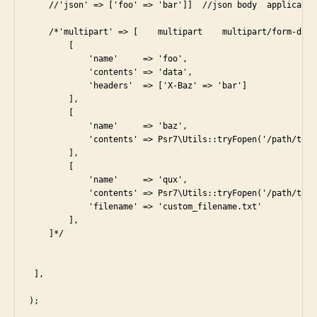
    //'json' => ['foo' => 'bar']]  //json body  application
    /*'multipart' => [    multipart    multipart/form-data

        [

            'name'     => 'foo',

            'contents' => 'data',

            'headers'  => ['X-Baz' => 'bar']

        ],

        [

            'name'     => 'baz',

            'contents' => Psr7\Utils::tryFopen('/path/to/f
        ],

        [

            'name'     => 'qux',

            'contents' => Psr7\Utils::tryFopen('/path/to/f
            'filename' => 'custom_filename.txt'

        ],

    ]*/

 ],

);
