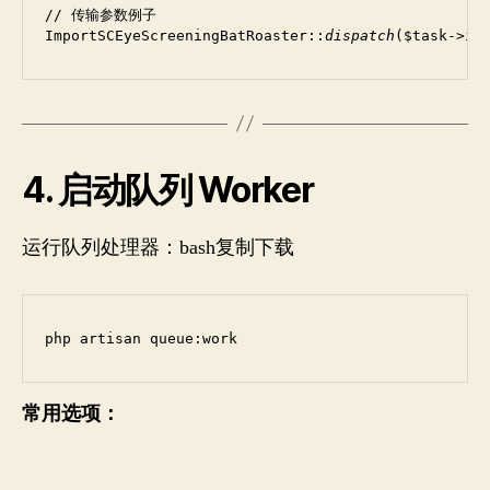
// 传输参数例子

ImportSCEyeScreeningBatRoaster::
dispatch
($task->id
4. 启动队列 Worker
运行队列处理器：bash复制下载
php artisan queue:work
常用选项：