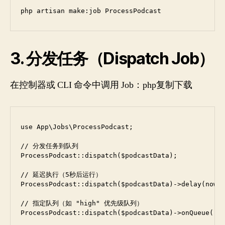
php artisan make:job ProcessPodcast
3. 分发任务（Dispatch Job）
在控制器或 CLI 命令中调用 Job：php复制下载
use App\Jobs\ProcessPodcast;

// 分发任务到队列

ProcessPodcast::dispatch($podcastData);

// 延迟执行（5秒后运行）

ProcessPodcast::dispatch($podcastData)->delay(now()
// 指定队列（如 "high" 优先级队列）

ProcessPodcast::dispatch($podcastData)->onQueue('hi