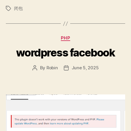
闭包
Tags
Categories
PHP
wordpress facebook
By
Robin
June 5, 2025
Post
Post
author
date