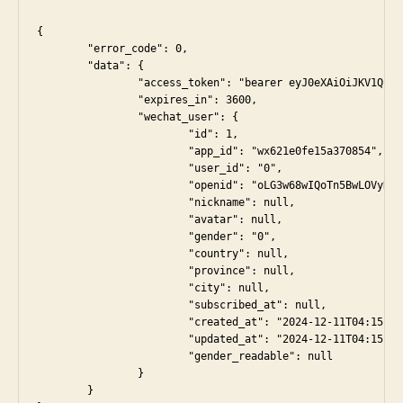
{

	"error_code": 0,

	"data": {

		"access_token": "bearer eyJ0eXAiOiJKV1QiLCJhbGciOiJIUzI1NiJ9.eyJpc3MiOiJodHRwczovL2RlcHNjcmVlbi5zdHVkZW50dmlzaW9uLmNuL2FwaS93ZWNoYXQvbWluaS9sb2dpbiIsImlhdCI6MTczMzk4NzMzMCwiZXhwIjoxNzMzOTkwOTMwLCJuYmYiOjE3MzM5ODczMzAsImp0aSI6IkFUTTloR1dvU1VuNjlaWWgiLCJzdWIiOiIxIiwicHJ2IjoiNDI1MTRkODBlZTM4NWRhODRjYTM4YWY0NTgyZThmNTRiYjRjZmIzOSJ9.qLXirUDL8GJjkg3LS47_J1LEpdA5j02VgyfUrt6RrpY",

		"expires_in": 3600,

		"wechat_user": {

			"id": 1,

			"app_id": "wx621e0fe15a370854",

			"user_id": "0",

			"openid": "oLG3w68wIQoTn5BwLOVyREIMtiFM",

			"nickname": null,

			"avatar": null,

			"gender": "0",

			"country": null,

			"province": null,

			"city": null,

			"subscribed_at": null,

			"created_at": "2024-12-11T04:15:17.997000Z",

			"updated_at": "2024-12-11T04:15:17.997000Z",

			"gender_readable": null

		}

	}
