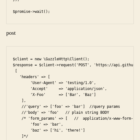
$promise->wait();
post
$client = new \GuzzleHttp\Client();

$response = $client->request('POST', 'https://api.github.c
 [

   'headers' => [

        'User-Agent' => 'testing/1.0',

        'Accept'     => 'application/json',

        'X-Foo'      => ['Bar', 'Baz']

    ],

    //'query' => ['foo' => 'bar']  //query params

    //'body' => 'foo'   // plain string BODY

    /* 'form_params' => [   //  application/x-www-form-urle
        'foo' => 'bar',

        'baz' => ['hi', 'there!']

    ]*/
