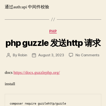
通过auth:api 中间件校验
Categories
PHP
php guzzle 发送http 请求
on
By
Robin
August 3, 2023
No Comments
Post
Post
php
author
date
guz
发
docs
https://docs.guzzlephp.org/
送
http
install
请
求