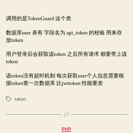
lara
author
date
默
认
调用的是TokenGuard 这个类
tok
校
数据库user 表有 字段名为 api_token 的校验 用来存
验
放token
用户登录后会获取该token 之后所有请求 都要带上该
token
该token没有超时机制 每次获取user个人信息需要根
据token查一次数据库 比jwttoken 性能要差
token
Tags
Categories
PHP