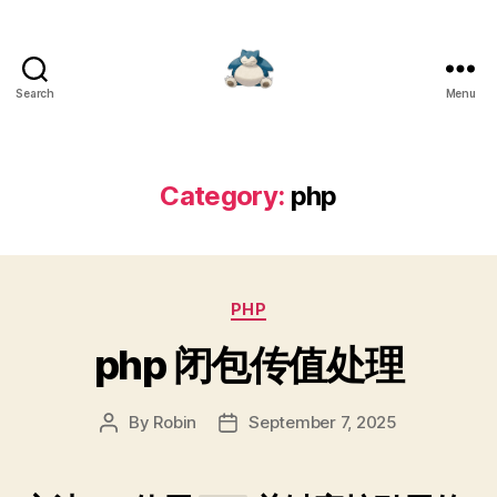
Search
Menu
Robin's
绝
对
领
Category:
php
域
Categories
PHP
php 闭包传值处理
By
Robin
September 7, 2025
Post
Post
author
date