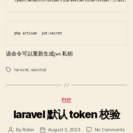
 Tymon\JWTAuth\Providers\LaravelServiceProvider::class,
该命令可以重新生成jwt 私钥
laravel
,
wechat
Tags
Categories
PHP
laravel 默认 token 校验
on
By
Robin
August 3, 2023
No Comments
Post
Post