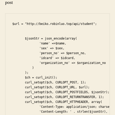
post
请
求
 $url = "http://beiko.robinluo.top/api/student";

        $jsonStr = json_encode(array(

                'name' =>$name,

                'sex' => $sex,

                'person_no' => $person_no,

                'idcard' => $idcard,

                'organization_no' => $organization_no

            )

        );

        $ch = curl_init();

        curl_setopt($ch, CURLOPT_POST, 1);

        curl_setopt($ch, CURLOPT_URL, $url);

        curl_setopt($ch, CURLOPT_POSTFIELDS, $jsonStr);

        curl_setopt($ch, CURLOPT_RETURNTRANSFER, 1);

        curl_setopt($ch, CURLOPT_HTTPHEADER, array(

                'Content-Type: application/json; charset=ut
                'Content-Length: ' . strlen($jsonStr),
