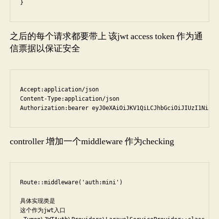
}
之后的每个请求都要带上 该jwt access token 作为通
信票据以保证安全
Accept:application/json

Content-Type:application/json

Authorization:bearer eyJ0eXAiOiJKV1QiLCJhbGciOiJIUzI1NiJ9.
controller 增加一个middleware 作为checking
Route::middleware('auth:mini')

具体实现类是

这个作为jwt入口
