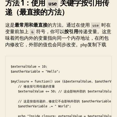
方法 1：使用
关键字按引用传
use
递（最直接的方法）
这是
最常用和最直接
的方法。通过在使用
时在
use
变量前加上
符号，你可以
按引用
传递变量。这意
&
味着闭包内外的变量指向同一个内存地址，在闭包
内修改它，外部的值也会同步改变。php复制下载
$externalValue = 10;

$anotherVariable = "Hello";

$myClosure = function() use (&$externalValue, $anotherVaria
    // 修改按引用传递的变量

    $externalValue += 50; // 这会影响外部的 $externalValue

    // 这是按值传递的，修改它不会影响外部的 $anotherVariable

    $anotherVariable .= " World"; 

    echo "Inside closure: externalValue = $externalValue, 