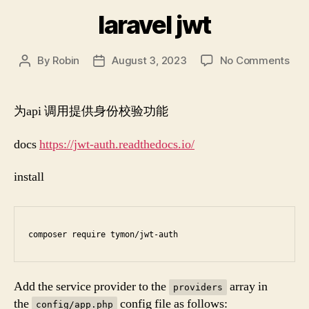
laravel jwt
on
By
Robin
August 3, 2023
No Comments
Post
Post
lara
author
date
jwt
为api 调用提供身份校验功能
docs
https://jwt-auth.readthedocs.io/
install
composer require tymon/jwt-auth
Add the service provider to the
array in
providers
the
config file as follows:
config/app.php