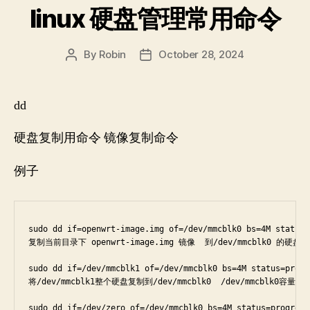
linux 硬盘管理常用命令
By
Robin
October 28, 2024
Post
Post
author
date
dd
硬盘复制用命令 镜像复制命令
例子
sudo dd if=openwrt-image.img of=/dev/mmcblk0 bs=4M status=p
复制当前目录下 openwrt-image.img 镜像  到/dev/mmcblk0 的硬盘

sudo dd if=/dev/mmcblk1 of=/dev/mmcblk0 bs=4M status=progre
将/dev/mmcblk1整个硬盘复制到/dev/mmcblk0  /dev/mmcblk0容量大于/
sudo dd if=/dev/zero of=/dev/mmcblk0 bs=4M status=progress
