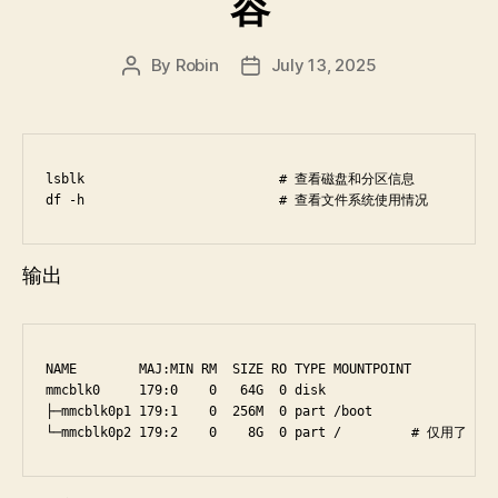
容
By
Robin
July 13, 2025
Post
Post
author
date
lsblk                         # 查看磁盘和分区信息

df -h                         # 查看文件系统使用情况
输出
NAME        MAJ:MIN RM  SIZE RO TYPE MOUNTPOINT

mmcblk0     179:0    0   64G  0 disk

├─mmcblk0p1 179:1    0  256M  0 part /boot

└─mmcblk0p2 179:2    0    8G  0 part /         # 仅用