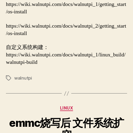
https://wiki.walnutpi.com/docs/walnutpi_1/getting_start
/os-install
https://wiki.walnutpi.com/docs/walnutpi_2/getting_start
/os-install
自定义系统构建：
https://wiki.walnutpi.com/docs/walnutpi_1/linux_build/
walnutpi-build
walnutpi
Tags
Categories
LINUX
emmc烧写后 文件系统扩