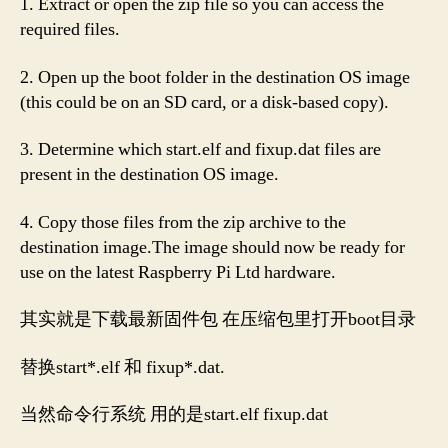
1. Extract or open the zip file so you can access the
required files.
2. Open up the boot folder in the destination OS image
(this could be on an SD card, or a disk-based copy).
3. Determine which start.elf and fixup.dat files are
present in the destination OS image.
4. Copy those files from the zip archive to the
destination image.The image should now be ready for
use on the latest Raspberry Pi Ltd hardware.
其实就是下载最新固件包 在压缩包里打开boot目录
替换start*.elf 和 fixup*.dat.
当然命令行系统 用的是start.elf fixup.dat