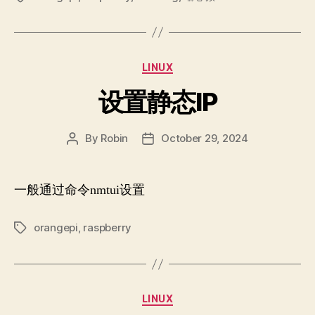
Categories
LINUX
设置静态IP
By
Robin
October 29, 2024
Post
Post
author
date
一般通过命令nmtui设置
orangepi
,
raspberry
Tags
Categories
LINUX