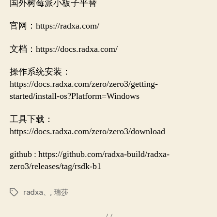
国外树莓派小板子平替
官网：https://radxa.com/
文档：https://docs.radxa.com/
操作系统安装：
https://docs.radxa.com/zero/zero3/getting-
started/install-os?Platform=Windows
工具下载：
https://docs.radxa.com/zero/zero3/download
github : https://github.com/radxa-build/radxa-
zero3/releases/tag/rsdk-b1
radxa、
,
瑞莎
Tags