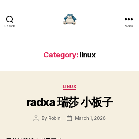
Search
Menu
Robin's
绝
对
领
Category:
linux
域
Categories
LINUX
radxa 瑞莎 小板子
By
Robin
March 1, 2026
Post
Post
author
date