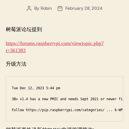
By
Robin
February 28, 2024
Post
Post
author
date
树莓派论坛提到
https://forums.raspberrypi.com/viewtopic.php?
t=361383
升级方法
Tue Dec 12, 2023 5:44 pm

3B+ v1.4 has a new PMIC and needs Sept 2021 or newer firmwa
Follow https://pip.raspberrypi.com/categories/ ... 6-WP-1.