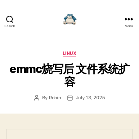
Search
Menu
Robin's
绝
对
领
Categories
LINUX
域
emmc烧写后 文件系统扩
容
By
Robin
July 13, 2025
Post
Post
author
date