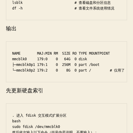
lsblk                         # 查看磁盘和分区信息

df -h                         # 查看文件系统使用情况
输出
NAME        MAJ:MIN RM  SIZE RO TYPE MOUNTPOINT

mmcblk0     179:0    0   64G  0 disk

├─mmcblk0p1 179:1    0  256M  0 part /boot

└─mmcblk0p2 179:2    0    8G  0 part /         # 仅用
先更新硬盘索引
. 进入 fdisk 交互模式扩展分区

bash

sudo fdisk /dev/mmcblk0

然后依次输入以下命令（括号内是说明，不要输入）：
